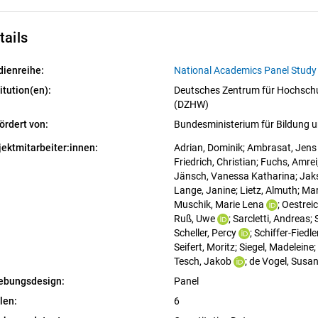
tails
dienreihe:
National Academics Panel Stud
itution(en):
Deutsches Zentrum für Hochschu
(DZHW)
ördert von:
Bundesministerium für Bildung
jektmitarbeiter:innen:
Adrian, Dominik
; 
Ambrasat, Jens
Friedrich, Christian
; 
Fuchs, Amrei
Jänsch, Vanessa Katharina
; 
Jaks
Lange, Janine
; 
Lietz, Almuth
; 
Mar
Muschik, Marie Lena
; 
Oestreic
Ruß, Uwe
; 
Sarcletti, Andreas
; 
Scheller, Percy
; 
Schiffer-Fiedler
Seifert, Moritz
; 
Siegel, Madeleine
; 
Tesch, Jakob
; 
de Vogel, Susa
ebungsdesign:
Panel
len:
6