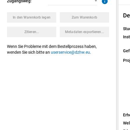
info
Zugangsweg:
De
In den Warenkorb legen
Zum Warenkorb
Stu
Zitieren...
Metadaten exportieren...
Inst
Wenn Sie Probleme mit dem Bestellprozess haben,
Gef
wenden Sie sich bitte an
userservice@dzhw.eu
.
Pro
Erh
Wel