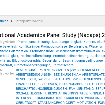
suche
>
Datenpaket
nac2018
tional Academics Panel Study (Nacaps) 
lagwörter:
Promotionsbetreuung,
Staatsangehörigkeit,
Karriereziele,
B
erbsverlauf,
Konflikte in der Promotionsphase,
Berufserfolg,
Wissensch
tische Partizipation,
Promotionsnote,
Wissenschaftskommunikation,
G
erbstätigkeit,
Hochschulforschung,
Promotionsfinanzierung,
Auslandsm
ivitäten,
Bildungsbiographie,
Geburtsland,
Beschäftigungsbedingungen
ernschaft,
Promotionsbedingungen,
Partnerschaft
ST-
BESTREBUNG,
PARTNERSCHAFTEN (ZWISCHENMENSCHLIC
lagwörter
ARBEITSBEDINGUNGEN,
BEZIEHUNGEN AM ARBEITSPLATZ
GESCHLECHT,
WORK-LIFE-BALANCE,
ZWISCHENMENSCHLI
FINANZIELLE RESSOURCEN,
BILDUNGSABBRUCH,
GESUND
BESCHÄFTIGUNGSBEDINGUNGEN,
FAMILIENSTAND,
BERU
SOZIALE HERKUNFT,
BESCHÄFTIGUNGSSTATUS,
KINDER,
H
INTERESSE,
KOMMUNIKATION,
KARRIEREENTWICKLUNG,
GEBURTSORT,
STAATSANGEHÖRIGKEIT,
MOTIVATION,
FOR