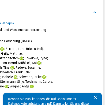
keyboard_arrow_up
y (Nacaps)
l- und Wissenschaftsforschung 
 und Forschung (BMBF)
; 
Berroth, Lara
; 
Briedis, Kolja
; 
; 
Geils, Matthias
; 
ztat, Steffen
; 
Kovalova, Iryna
; 
tens, Bernd
; 
Mühleck, Kai
; 
h, Tina
; 
Redeke, Susanne
; 
Schädlich, Frank Bela
; 
, Isabelle
; 
Schwabe, Ulrike
; 
Steinmann, Sinje
; 
Teichmann, Carola
; 
nne
; 
Wegner, Antje
clear
Kennen Sie Publikationen, die auf Basis unserer
Datenpakete entstanden sind? Dann teilen Sie uns diese