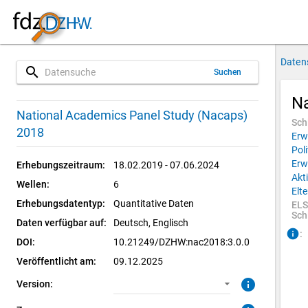
Daten
search
Suchen
Na
3.0.0 (aktuell)
CUF: Download
National Academics Panel Study (Nacaps)
Sch
2018
Erw
SUF: Download
Poli
Erw
Erhebungszeitraum:
18.02.2019 - 07.06.2024
SUF: Remote-Desktop
Akt
Wellen:
6
Elt
Erhebungsdatentyp:
SUF: On-Site
Quantitative Daten
ELS
Sch
Daten verfügbar auf:
Deutsch, 
Englisch
info
:
DOI:
10.21249/DZHW:nac2018:3.0.0
Veröffentlicht am:
09.12.2025
info
Version: