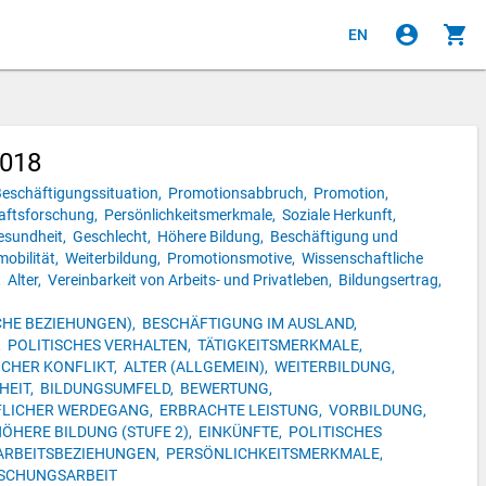
account_circle
shopping_cart
EN
2018
eschäftigungssituation,
Promotionsabbruch,
Promotion,
aftsforschung,
Persönlichkeitsmerkmale,
Soziale Herkunft,
esundheit,
Geschlecht,
Höhere Bildung,
Beschäftigung und
obilität,
Weiterbildung,
Promotionsmotive,
Wissenschaftliche
,
Alter,
Vereinbarkeit von Arbeits- und Privatleben,
Bildungsertrag,
HE BEZIEHUNGEN),
BESCHÄFTIGUNG IM AUSLAND,
,
POLITISCHES VERHALTEN,
TÄTIGKEITSMERKMALE,
CHER KONFLIKT,
ALTER (ALLGEMEIN),
WEITERBILDUNG,
HEIT,
BILDUNGSUMFELD,
BEWERTUNG,
FLICHER WERDEGANG,
ERBRACHTE LEISTUNG,
VORBILDUNG,
ÖHERE BILDUNG (STUFE 2),
EINKÜNFTE,
POLITISCHES
ARBEITSBEZIEHUNGEN,
PERSÖNLICHKEITSMERKMALE,
SCHUNGSARBEIT