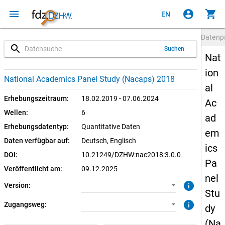
menu
account_circle
shopping_cart
EN
Datenp
search
Suchen
Nat
ion
3.0.0 (aktuell)
CUF: Download
National Academics Panel Study (Nacaps) 2018
al
SUF: Download
Erhebungszeitraum:
18.02.2019 - 07.06.2024
Ac
Wellen:
6
ad
SUF: Remote-Desktop
Erhebungsdatentyp:
Quantitative Daten
em
Daten verfügbar auf:
Deutsch, 
Englisch
SUF: On-Site
ics
DOI:
10.21249/DZHW:nac2018:3.0.0
Pa
Veröffentlicht am:
09.12.2025
nel
info
Version:
Stu
info
Zugangsweg:
dy
(Na