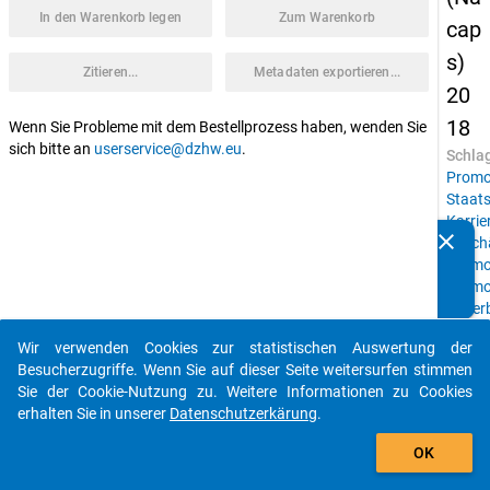
In den Warenkorb legen
Zum Warenkorb
cap
s)
Zitieren...
Metadaten exportieren...
20
18
Wenn Sie Probleme mit dem Bestellprozess haben, wenden Sie
sich bitte an
userservice@dzhw.eu
.
Schla
Promo
Staats
Karrie
clear
Beschä
Kennen Sie Publikationen, die auf Basis unserer
Promo
Datenpakete entstanden sind? Dann teilen Sie uns diese
Promo
bitte mit...
Erwerb
Konfli
Wir verwenden Cookies zur statistischen Auswertung der
in
auto_stories
Besucherzugriffe. Wenn Sie auf dieser Seite weitersurfen stimmen
der
Sie der Cookie-Nutzung zu. Weitere Informationen zu Cookies
Promo
erhalten Sie in unserer
Datenschutzerkärung
.
Berufs
add_shopping_cart
Wisse
OK
Persö
Sozial