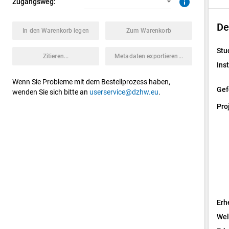
info
Zugangsweg:
De
In den Warenkorb legen
Zum Warenkorb
Stu
Zitieren...
Metadaten exportieren...
Inst
Wenn Sie Probleme mit dem Bestellprozess haben,
Gef
wenden Sie sich bitte an
userservice@dzhw.eu
.
Pro
Erh
Wel