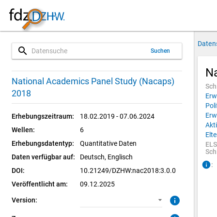
Daten
search
Suchen
Na
3.0.0 (aktuell)
CUF: Download
National Academics Panel Study (Nacaps)
Sch
2018
Erw
SUF: Download
Poli
Erw
Erhebungszeitraum:
18.02.2019 - 07.06.2024
SUF: Remote-Desktop
Akt
Wellen:
6
Elt
Erhebungsdatentyp:
SUF: On-Site
Quantitative Daten
ELS
Sch
Daten verfügbar auf:
Deutsch, 
Englisch
info
:
DOI:
10.21249/DZHW:nac2018:3.0.0
Veröffentlicht am:
09.12.2025
info
Version: