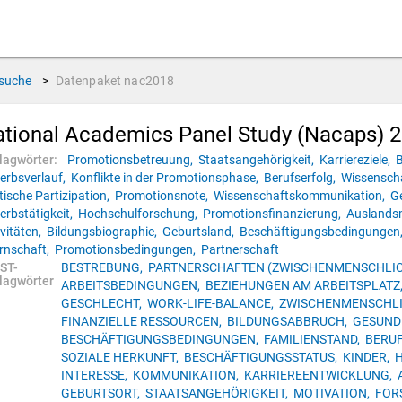
suche
>
Datenpaket
nac2018
tional Academics Panel Study (Nacaps) 
lagwörter:
Promotionsbetreuung,
Staatsangehörigkeit,
Karriereziele,
B
erbsverlauf,
Konflikte in der Promotionsphase,
Berufserfolg,
Wissensch
tische Partizipation,
Promotionsnote,
Wissenschaftskommunikation,
G
erbstätigkeit,
Hochschulforschung,
Promotionsfinanzierung,
Auslandsm
ivitäten,
Bildungsbiographie,
Geburtsland,
Beschäftigungsbedingungen
ernschaft,
Promotionsbedingungen,
Partnerschaft
ST-
BESTREBUNG,
PARTNERSCHAFTEN (ZWISCHENMENSCHLIC
lagwörter
ARBEITSBEDINGUNGEN,
BEZIEHUNGEN AM ARBEITSPLATZ
GESCHLECHT,
WORK-LIFE-BALANCE,
ZWISCHENMENSCHLI
FINANZIELLE RESSOURCEN,
BILDUNGSABBRUCH,
GESUND
BESCHÄFTIGUNGSBEDINGUNGEN,
FAMILIENSTAND,
BERU
SOZIALE HERKUNFT,
BESCHÄFTIGUNGSSTATUS,
KINDER,
H
INTERESSE,
KOMMUNIKATION,
KARRIEREENTWICKLUNG,
GEBURTSORT,
STAATSANGEHÖRIGKEIT,
MOTIVATION,
FOR