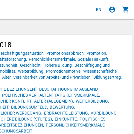
account_circle
shopping_cart
EN
2018
eschäftigungssituation,
Promotionsabbruch,
Promotion,
aftsforschung,
Persönlichkeitsmerkmale,
Soziale Herkunft,
esundheit,
Geschlecht,
Höhere Bildung,
Beschäftigung und
obilität,
Weiterbildung,
Promotionsmotive,
Wissenschaftliche
,
Alter,
Vereinbarkeit von Arbeits- und Privatleben,
Bildungsertrag,
HE BEZIEHUNGEN),
BESCHÄFTIGUNG IM AUSLAND,
,
POLITISCHES VERHALTEN,
TÄTIGKEITSMERKMALE,
CHER KONFLIKT,
ALTER (ALLGEMEIN),
WEITERBILDUNG,
HEIT,
BILDUNGSUMFELD,
BEWERTUNG,
FLICHER WERDEGANG,
ERBRACHTE LEISTUNG,
VORBILDUNG,
ÖHERE BILDUNG (STUFE 2),
EINKÜNFTE,
POLITISCHES
ARBEITSBEZIEHUNGEN,
PERSÖNLICHKEITSMERKMALE,
SCHUNGSARBEIT