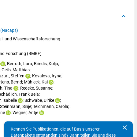
keyboard_arrow_up
y (Nacaps)
l- und Wissenschaftsforschung 
 und Forschung (BMBF)
; 
Berroth, Lara
; 
Briedis, Kolja
; 
; 
Geils, Matthias
; 
ztat, Steffen
; 
Kovalova, Iryna
; 
tens, Bernd
; 
Mühleck, Kai
; 
h, Tina
; 
Redeke, Susanne
; 
Schädlich, Frank Bela
; 
, Isabelle
; 
Schwabe, Ulrike
; 
Steinmann, Sinje
; 
Teichmann, Carola
; 
nne
; 
Wegner, Antje
clear
Kennen Sie Publikationen, die auf Basis unserer
Datenpakete entstanden sind? Dann teilen Sie uns diese