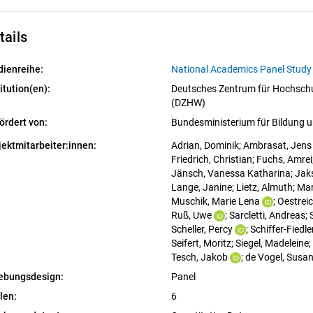
tails
dienreihe:
National Academics Panel Stud
itution(en):
Deutsches Zentrum für Hochschu
(DZHW)
ördert von:
Bundesministerium für Bildung
jektmitarbeiter:innen:
Adrian, Dominik
; 
Ambrasat, Jens
Friedrich, Christian
; 
Fuchs, Amrei
Jänsch, Vanessa Katharina
; 
Jaks
Lange, Janine
; 
Lietz, Almuth
; 
Mar
Muschik, Marie Lena
; 
Oestreic
Ruß, Uwe
; 
Sarcletti, Andreas
; 
Scheller, Percy
; 
Schiffer-Fiedler
Seifert, Moritz
; 
Siegel, Madeleine
; 
Tesch, Jakob
; 
de Vogel, Susa
ebungsdesign:
Panel
len:
6