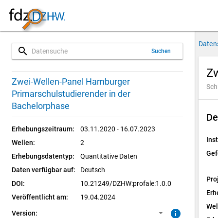
Daten
search
Suchen
Zw
1.0.0 (aktuell)
SUF: Remote-Desktop
Zwei-Wellen-Panel Hamburger
Sch
Primarschulstudierender in der
Bachelorphase
De
Erhebungszeitraum:
03.11.2020 - 16.07.2023
Inst
Wellen:
2
Gef
Erhebungsdatentyp:
Quantitative Daten
Daten verfügbar auf:
Deutsch
Pro
DOI:
10.21249/DZHW:profale:1.0.0
Erh
Veröffentlicht am:
19.04.2024
Wel
info
Version: