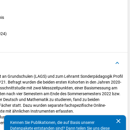
is
024)
keyboard_arrow_up
mt an Grundschulen (LAGS) und zum Lehramt Sonderpädagogik Profil
1. Befragt wurden die beiden ersten Kohorten in den Jahren 2020-
ängsschnittstudie mit zwei Messzeitpunkten, einer Basismessung am
iten nach vier Semestern am Ende des Sommersemesters 2022 bzw.
her Deutsch und Mathematik zu studieren, fand zu beiden
ächer statt. Dazu wurden separate fachspezifische Online-
te mit ähnlichen Instrumenten erfassten.
durch einen von den Studierenden generierten anonymen
clear
Kennen Sie Publikationen, die auf Basis unserer
en Bereichen soziodemografische Merkmale, Studienpotenzial der
Datenpakete entstanden sind? Dann teilen Sie uns diese