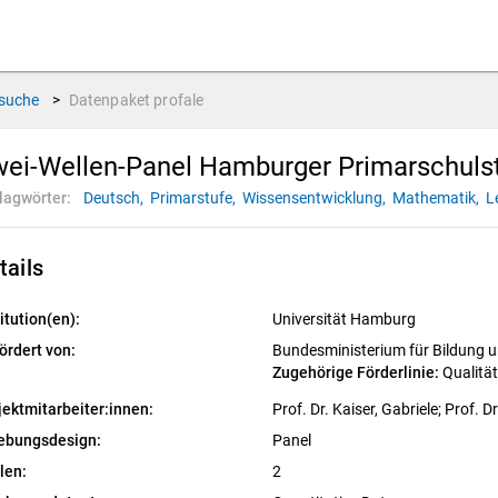
suche
>
Datenpaket
profale
ei-Wellen-Panel Hamburger Primarschulst
lagwörter:
Deutsch,
Primarstufe,
Wissensentwicklung,
Mathematik,
L
tails
itution(en):
Universität Hamburg
ördert von:
Bundesministerium für Bildung
Zugehörige Förderlinie: 
Qualitä
jektmitarbeiter:innen:
Prof. Dr. Kaiser, Gabriele
; 
Prof. Dr
ebungsdesign:
Panel
len:
2