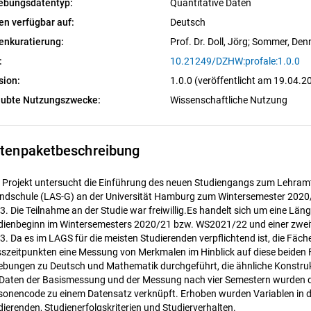
ebungsdatentyp:
Quantitative Daten
en verfügbar auf:
Deutsch
enkuratierung:
Prof. Dr. Doll, Jörg
; 
Sommer, Denn
:
10.21249/DZHW:profale:1.0.0
sion:
1.0.0 (veröffentlicht am 19.04.2
aubte Nutzungszwecke:
Wissenschaftliche Nutzung
tenpaketbeschreibung
 Projekt untersucht die Einführung des neuen Studiengangs zum Lehra
ndschule (LAS-G) an der Universität Hamburg zum Wintersemester 2020/2
3. Die Teilnahme an der Studie war freiwillig.Es handelt sich um eine L
dienbeginn im Wintersemesters 2020/21 bzw. WS2021/22 und einer zwe
3. Da es im LAGS für die meisten Studierenden verpflichtend ist, die Fäc
szeitpunkten eine Messung von Merkmalen im Hinblick auf diese beiden F
ebungen zu Deutsch und Mathematik durchgeführt, die ähnliche Konstruk
 Daten der Basismessung und der Messung nach vier Semestern wurden 
sonencode zu einem Datensatz verknüpft. Erhoben wurden Variablen in d
dierenden, Studienerfolgskriterien und Studierverhalten.