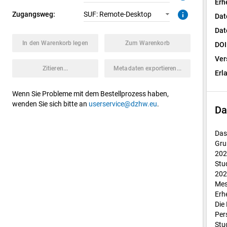
Erh
info
Zugangsweg:
SUF: Remote-Desktop
Dat
Dat
In den Warenkorb legen
Zum Warenkorb
DOI
Ver
Zitieren...
Metadaten exportieren...
Erl
Wenn Sie Probleme mit dem Bestellprozess haben,
wenden Sie sich bitte an
userservice@dzhw.eu
.
Da
Das
Gru
202
Stu
202
Mes
Erh
Die
Per
Stu