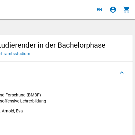
account_circle
shopping_cart
EN
udierender in der Bachelorphase
ehramtsstudium
keyboard_arrow_up
 und Forschung (BMBF)
tsoffensive Lehrerbildung
. Arnold, Eva