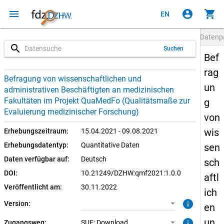
menu
account_circle
shopping_cart
EN
Datenp
search
Suchen
Bef
rag
1.0.0 (aktuell)
SUF: Download
Befragung von wissenschaftlichen und
un
administrativen Beschäftigten an medizinischen
Fakultäten im Projekt QuaMedFo (Qualitätsmaße zur
g
Evaluierung medizinischer Forschung)
von
wis
Erhebungszeitraum:
15.04.2021 - 09.08.2021
Erhebungsdatentyp:
Quantitative Daten
sen
Daten verfügbar auf:
Deutsch
sch
DOI:
10.21249/DZHW:qmf2021:1.0.0
aftl
Veröffentlicht am:
30.11.2022
ich
info
Version:
en
un
info
Zugangsweg:
SUF: Download