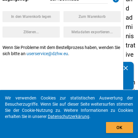
d
ad
In den Warenkorb legen
Zum Warenkorb
mi
Zitieren...
Metadaten exportieren...
nis
trat
Wenn Sie Probleme mit dem Bestellprozess haben, wenden Sie
ive
sich bitte an
userservice@dzhw.eu
.
n
clear
Kennen Sie Publikationen, die auf Basis unserer
Be
Datenpakete entstanden sind? Dann teilen Sie uns diese
sch
bitte mit...
äfti
Wir verwenden Cookies zur statistischen Auswertung der
gte
auto_stories
Besucherzugriffe. Wenn Sie auf dieser Seite weitersurfen stimmen
n
Sie der Cookie-Nutzung zu. Weitere Informationen zu Cookies
erhalten Sie in unserer
Datenschutzerkärung
.
an
add_shopping_cart
me
OK
dizi