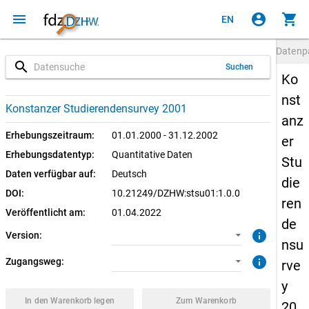
menu
account_circle
shopping_cart
EN
Datenp
search
Suchen
Ko
nst
1.0.0 (aktuell)
SUF: Download
Konstanzer Studierendensurvey 2001
anz
SUF: Remote-Desktop
Erhebungszeitraum:
01.01.2000 - 31.12.2002
er
Erhebungsdatentyp:
Quantitative Daten
Stu
Daten verfügbar auf:
Deutsch
die
DOI:
10.21249/DZHW:stsu01:1.0.0
ren
Veröffentlicht am:
01.04.2022
de
info
Version:
nsu
info
Zugangsweg:
rve
y
In den Warenkorb legen
Zum Warenkorb
20