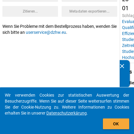
01
Zitieren...
Metadaten exportieren...
Schla
Evalua
Wenn Sie Probleme mit dem Bestellprozess haben, wenden Sie
Qualif
sich bitte an
userservice@dzhw.eu
.
Effizi
Studie
Zeitre
Studi
Hochs
clear
Kennen Sie Publikationen, die auf Basis unserer
keybo
Details
Datenpakete entstanden sind? Dann teilen Sie uns diese
bitte mit...
Studie
Konst
Studi
Wir verwenden Cookies zur statistischen Auswertung der
auto_stories
Besucherzugriffe. Wenn Sie auf dieser Seite weitersurfen stimmen
Instit
Sie der Cookie-Nutzung zu. Weitere Informationen zu Cookies
AG 
erhalten Sie in unserer
Datenschutzerkärung
.
Hochs
add_shopping_cart
der Uni
OK
Konst