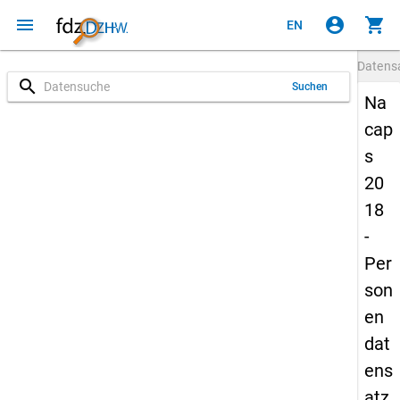
menu
account_circle
shopping_cart
EN
Datens
search
Suchen
Na
cap
s
20
18
-
Per
son
en
dat
ens
atz