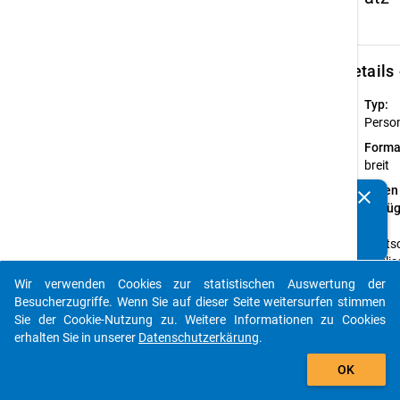
keybo
Details
Typ:
Perso
Forma
breit
Daten
clear
Kennen Sie Publikationen, die auf Basis unserer
verfü
Datenpakete entstanden sind? Dann teilen Sie uns diese
auf:
bitte mit...
Deutsc
Englis
Wir verwenden Cookies zur statistischen Auswertung der
Verfügbare
auto_stories
Besucherzugriffe. Wenn Sie auf dieser Seite weitersurfen stimmen
Subdatensä
Sie der Cookie-Nutzung zu. Weitere Informationen zu Cookies
erhalten Sie in unserer
Datenschutzerkärung
.
Z
add_shopping_cart
OK
CU
(er