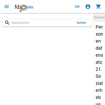
menu
account_circle
shopping_cart
EN
Datens
search
Suchen
Per
son
en
dat
ens
atz
21.
So
zial
erh
eb
un