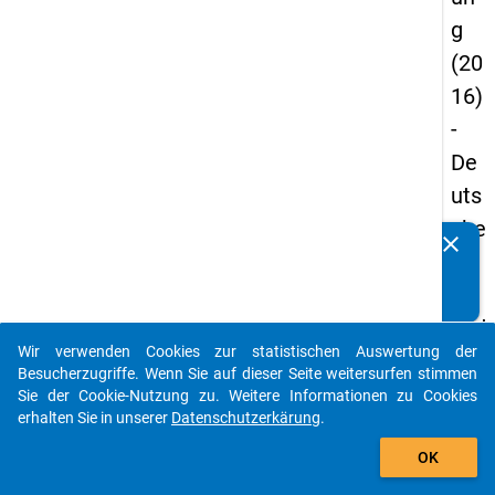
g
(20
16)
-
De
uts
che
clear
Kennen Sie Publikationen, die auf Basis unserer
un
Datenpakete entstanden sind? Dann teilen Sie uns diese
d
bitte mit...
bild
Wir verwenden Cookies zur statistischen Auswertung der
un
auto_stories
Besucherzugriffe. Wenn Sie auf dieser Seite weitersurfen stimmen
gsi
Sie der Cookie-Nutzung zu. Weitere Informationen zu Cookies
erhalten Sie in unserer
Datenschutzerkärung
.
nlä
add_shopping_cart
ndi
OK
sch