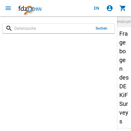
menu
account_circle
shopping_cart
EN
Instru
search
Suchen
Fra
ge
bo
ge
n
des
DE
KiF
Sur
vey
s