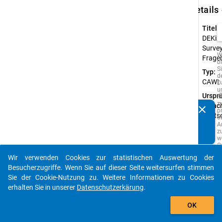
keybo
Details
Titel:
DEKiF
Surve
W
Frage
b
Si
Typ:
d
CAWI
D
u
Urspr
M
z
Sprac
clear
p
Kennen Sie Publikationen, die auf Basis unserer
Deuts
o
Datenpakete entstanden sind? Dann teilen Sie uns diese
A
z
bitte mit...
w
Q
d
Wir verwenden Cookies zur statistischen Auswertung der
s
auto_stories
z
Besucherzugriffe. Wenn Sie auf dieser Seite weitersurfen stimmen
z
Sie der Cookie-Nutzung zu. Weitere Informationen zu Cookies
F
erhalten Sie in unserer
Datenschutzerkärung
.
e
B
add_shopping_cart
V
OK
e
A
s