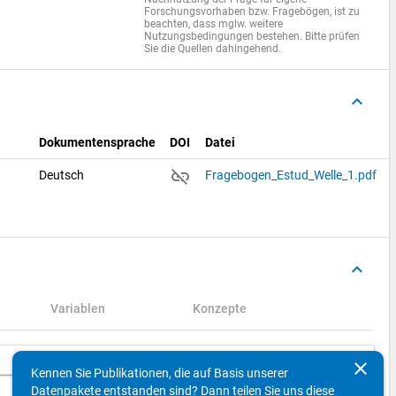
Forschungsvorhaben bzw. Fragebögen, ist zu
beachten, dass mglw. weitere
Nutzungsbedingungen bestehen. Bitte prüfen
Sie die Quellen dahingehend.
keyboard_arrow_up
Dokumentensprache
DOI
Datei
link_off
Deutsch
Fragebogen_Estud_Welle_1.pdf
keyboard_arrow_up
Variablen
Konzepte
Suchen
clear
Kennen Sie Publikationen, die auf Basis unserer
Datenpakete entstanden sind? Dann teilen Sie uns diese