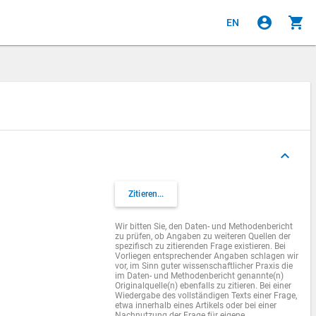
account_circle
shopping_cart
EN
keyboard_arrow_up
Zitieren...
Wir bitten Sie, den Daten- und Methodenbericht
zu prüfen, ob Angaben zu weiteren Quellen der
spezifisch zu zitierenden Frage existieren. Bei
Vorliegen entsprechender Angaben schlagen wir
vor, im Sinn guter wissenschaftlicher Praxis die
im Daten- und Methodenbericht genannte(n)
Originalquelle(n) ebenfalls zu zitieren. Bei einer
Wiedergabe des vollständigen Texts einer Frage,
etwa innerhalb eines Artikels oder bei einer
Nachnutzung der Frage für eigene