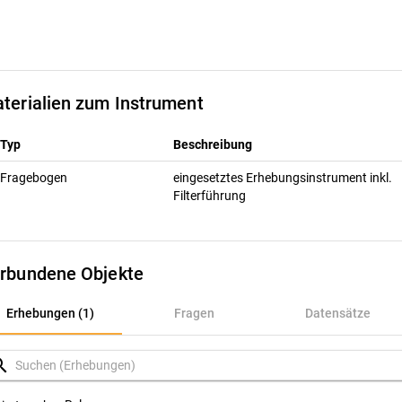
terialien zum Instrument
Typ
Beschreibung
Fragebogen
eingesetztes Erhebungsinstrument inkl.
Filterführung
rbundene Objekte
rhebungen (1)
Erhebungen (1)
Fragen
Datensätze
ragen
rch
atensätze