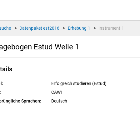
suche
>
Datenpaket
est2016
>
Erhebung
1
>
Instrument
1
agebogen Estud Welle 1
tails
l:
Erfolgreich studieren (Estud)
:
CAWI
prüngliche Sprachen:
Deutsch