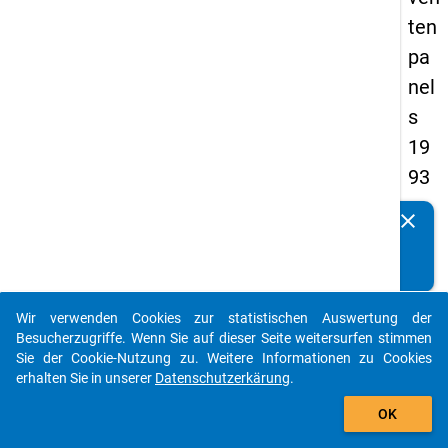
ten
pa
nel
s
19
93
-
clear
Kennen Sie Publikationen, die auf Basis unserer
zw
Datenpakete entstanden sind? Dann teilen Sie uns diese
eit
bitte mit...
e
Wir verwenden Cookies zur statistischen Auswertung der
We
auto_stories
Besucherzugriffe. Wenn Sie auf dieser Seite weitersurfen stimmen
lle
Sie der Cookie-Nutzung zu. Weitere Informationen zu Cookies
erhalten Sie in unserer
Datenschutzerkärung
.
add_shopping_cart
keybo
Details
OK
Titel: