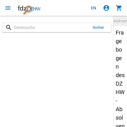
menu
account_circle
shopping_cart
EN
Instru
search
Suchen
Fra
ge
bo
ge
n
des
DZ
HW
-
Ab
sol
ven