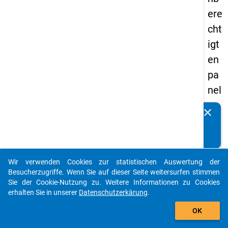
ere
cht
igt
en
pa
nel
s
clear
Kennen Sie Publikationen, die auf Basis unserer
20
Datenpakete entstanden sind? Dann teilen Sie uns diese
12
bitte mit...
-
Wir verwenden Cookies zur statistischen Auswertung der
drit
auto_stories
Besucherzugriffe. Wenn Sie auf dieser Seite weitersurfen stimmen
te
Sie der Cookie-Nutzung zu. Weitere Informationen zu Cookies
erhalten Sie in unserer
Datenschutzerkärung
.
We
add_shopping_cart
lle
OK