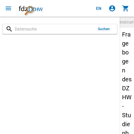
menu
account_circle
shopping_cart
EN
Instru
search
Suchen
Fra
ge
bo
ge
n
des
DZ
HW
-
Stu
die
nb