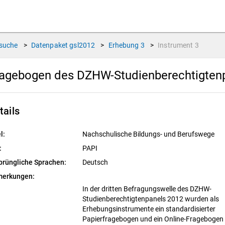
suche
>
Datenpaket
gsl2012
>
Erhebung
3
>
Instrument
3
agebogen des DZHW-Studienberechtigtenpa
tails
l:
Nachschulische Bildungs- und Berufswege
:
PAPI
prüngliche Sprachen:
Deutsch
erkungen:
In der dritten Befragungswelle des DZHW-
Studienberechtigtenpanels 2012 wurden als
Erhebungsinstrumente ein standardisierter
Papierfragebogen und ein Online-Fragebogen