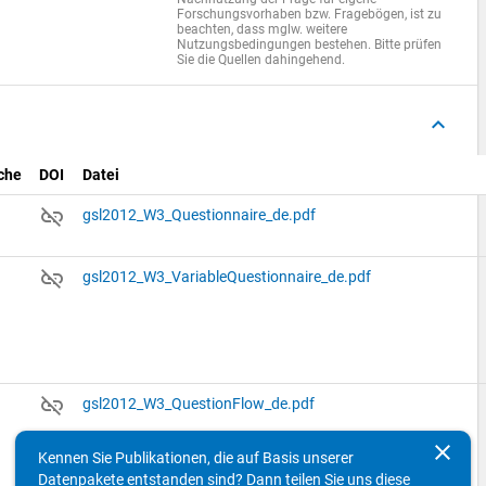
Forschungsvorhaben bzw. Fragebögen, ist zu
beachten, dass mglw. weitere
Nutzungsbedingungen bestehen. Bitte prüfen
Sie die Quellen dahingehend.
keyboard_arrow_up
che
DOI
Datei
link_off
gsl2012_W3_Questionnaire_de.pdf
link_off
gsl2012_W3_VariableQuestionnaire_de.pdf
link_off
gsl2012_W3_QuestionFlow_de.pdf
clear
Kennen Sie Publikationen, die auf Basis unserer
Datenpakete entstanden sind? Dann teilen Sie uns diese