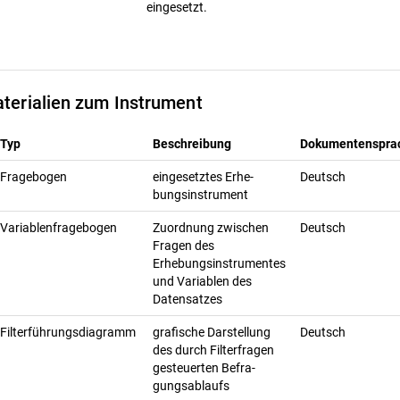
eingesetzt.
terialien zum Instrument
Typ
Beschreibung
Dokumentenspra
Fragebogen
ein­ge­setz­tes Er­he­
Deutsch
bungs­in­stru­ment
Variablenfragebogen
Zuordnung zwischen
Deutsch
Fragen des
Erhebungsinstrumentes
und Variablen des
Datensatzes
Filterführungsdiagramm
gra­fi­sche Dar­stel­lung
Deutsch
des durch Fil­ter­fra­gen
ge­steu­er­ten Be­fra­
gungs­ab­laufs