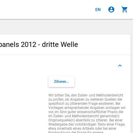
account_circle
shopping_cart
EN
nels 2012 - dritte Welle
keyboard_arrow_up
Zitieren...
Wir bitten Sie, den Daten- und Methodenbericht
zu prüfen, ob Angaben zu weiteren Quellen der
spezifisch zu zitierenden Frage existieren. Bei
Vorliegen entsprechender Angaben schlagen wir
vor, im Sinn guter wissenschaftlicher Praxis die
im Daten- und Methodenbericht genannte(n)
Originalquelle(n) ebenfalls zu zitieren. Bei einer
Wiedergabe des vollständigen Texts einer Frage,
etwa innerhalb eines Artikels oder bei einer
Nachnutzung der Frage für eigene