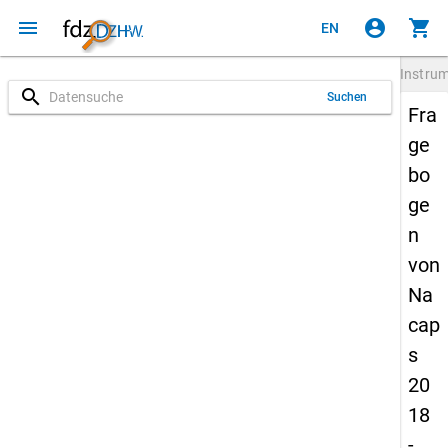
menu
account_circle
shopping_cart
EN
Instru
search
Suchen
Fra
ge
bo
ge
n
von
Na
cap
s
20
18
-