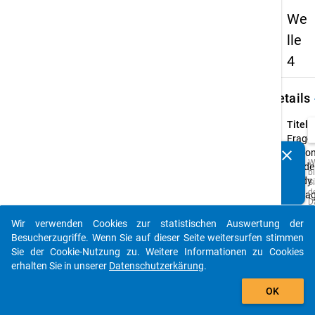
We
lle
4
keybo
Details
Titel:
Frage
clear
Nation
Kennen Sie Publikationen, die auf Basis unserer
W
Acade
b
Datenpakete entstanden sind? Dann teilen Sie uns diese
Study 
Si
bitte mit...
d
Befra
D
u
Typ:
M
Wir verwenden Cookies zur statistischen Auswertung der
CAWI
auto_stories
z
Besucherzugriffe. Wenn Sie auf dieser Seite weitersurfen stimmen
p
Urspr
Sie der Cookie-Nutzung zu. Weitere Informationen zu Cookies
o
A
Sprac
erhalten Sie in unserer
Datenschutzerkärung
.
z
Deutsc
add_shopping_cart
w
Englis
OK
Q
d
s