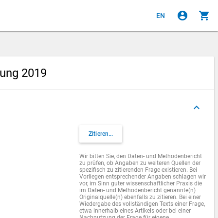
account_circle
shopping_cart
EN
gung 2019
keyboard_arrow_up
Zitieren...
Wir bitten Sie, den Daten- und Methodenbericht
zu prüfen, ob Angaben zu weiteren Quellen der
spezifisch zu zitierenden Frage existieren. Bei
Vorliegen entsprechender Angaben schlagen wir
vor, im Sinn guter wissenschaftlicher Praxis die
im Daten- und Methodenbericht genannte(n)
Originalquelle(n) ebenfalls zu zitieren. Bei einer
Wiedergabe des vollständigen Texts einer Frage,
etwa innerhalb eines Artikels oder bei einer
Nachnutzung der Frage für eigene