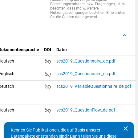
Forschungsvorhaben bzw. Fragebögen, ist zu
beachten, dass mglw. weitere
Nutzungsbedingungen bestehen. Bitte prüfen
Sie die Quellen dahingehend.
keyboard_arrow_up
Dokumentensprache
DOI
Datei
link_off
Deutsch
scs2019_Questionnaire_de.pdf
link_off
Englisch
scs2019_Questionnaire_en.pdf
link_off
Deutsch
scs2019_VariableQuestionnaire_de.pdf
link_off
Deutsch
scs2019_QuestionFlow_de.pdf
clear
Kennen Sie Publikationen, die auf Basis unserer
Datenpakete entstanden sind? Dann teilen Sie uns diese