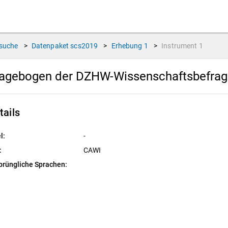
suche
>
Datenpaket
scs2019
>
Erhebung
1
>
Instrument
1
ragebogen der DZHW-Wissenschaftsbefra
tails
l:
-
:
CAWI
prüngliche Sprachen: