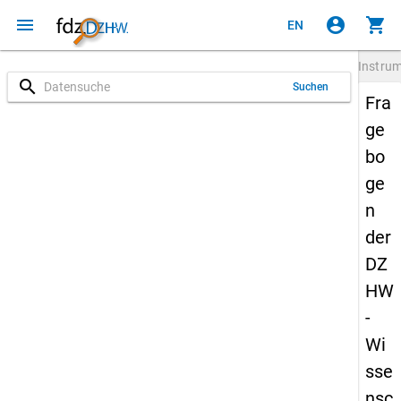
menu
account_circle
shopping_cart
EN
Instru
search
Suchen
Fra
ge
bo
ge
n
der
DZ
HW
-
Wi
sse
nsc