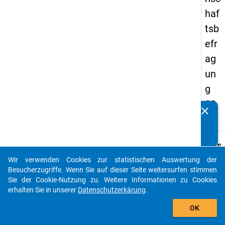
haf
tsb
efr
ag
un
g
20
clear
Kennen Sie Publikationen, die auf Basis unserer
23
Datenpakete entstanden sind? Dann teilen Sie uns diese
bitte mit...
keybo
Details
Wir verwenden Cookies zur statistischen Auswertung der
Titel:
auto_stories
Besucherzugriffe. Wenn Sie auf dieser Seite weitersurfen stimmen
-
Sie der Cookie-Nutzung zu. Weitere Informationen zu Cookies
Typ:
erhalten Sie in unserer
Datenschutzerkärung
.
W
CAWI
add_shopping_cart
b
Si
OK
Urspr
d
D
Sprac