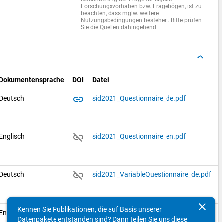
Forschungsvorhaben bzw. Fragebögen, ist zu
beachten, dass mglw. weitere
Nutzungsbedingungen bestehen. Bitte prüfen
Sie die Quellen dahingehend.
keyboard_arrow_up
Dokumentensprache
DOI
Datei
link
Deutsch
sid2021_Questionnaire_de.pdf
link_off
Englisch
sid2021_Questionnaire_en.pdf
link_off
Deutsch
sid2021_VariableQuestionnaire_de.pdf
clear
Kennen Sie Publikationen, die auf Basis unserer
link_off
Englisch
sid2021_VariableQuestionnaire_en.pdf
Datenpakete entstanden sind? Dann teilen Sie uns diese