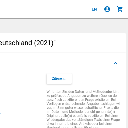
account_circle
shopping_cart
EN
eutschland (2021)"
keyboard_arrow_up
Zitieren...
Wir bitten Sie, den Daten- und Methodenbericht
zu prüfen, ob Angaben zu weiteren Quellen der
spezifisch zu zitierenden Frage existieren. Bei
Vorliegen entsprechender Angaben schlagen wir
vor, im Sinn guter wissenschaftlicher Praxis die
im Daten- und Methodenbericht genannte(n)
-
Originalquelle(n) ebenfalls zu zitieren. Bei einer
Wiedergabe des vollständigen Texts einer Frage,
etwa innerhalb eines Artikels oder bei einer
Nachnutzung der Frage für eigene