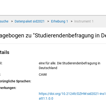
suche
>
Datenpaket
sid2021
>
Erhebung
1
>
Instrument
1
agebogen zu "Studierendenbefragung in D
tails
l:
eine für alle. Die Studierendenbefragung in
Deutschland
:
CAWI
prüngliche Sprachen:
erkungen:
https://doi.org/10.21249/DZHW:sid2021-ins1
att1:1.0.0