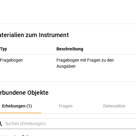
terialien zum Instrument
Typ
Beschreibung
Fragebogen
Fragebogen mit Fragen zu den
Ausgaben
rbundene Objekte
rhebungen (1)
Erhebungen (1)
Fragen
Datensätze
ragen
rch
atensätze