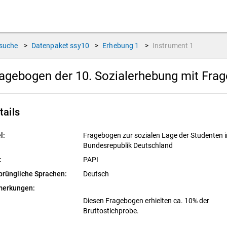
suche
>
Datenpaket
ssy10
>
Erhebung
1
>
Instrument
1
agebogen der 10. Sozialerhebung mit Fra
tails
l:
Fragebogen zur sozialen Lage der Studenten i
Bundesrepublik Deutschland
:
PAPI
prüngliche Sprachen:
Deutsch
erkungen:
Diesen Fragebogen erhielten ca. 10% der
Bruttostichprobe.