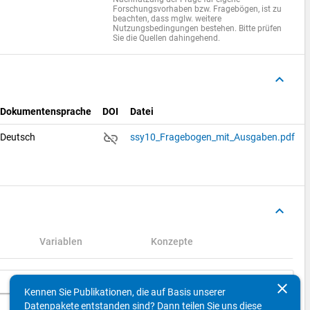
Forschungsvorhaben bzw. Fragebögen, ist zu
beachten, dass mglw. weitere
Nutzungsbedingungen bestehen. Bitte prüfen
Sie die Quellen dahingehend.
keyboard_arrow_up
Dokumentensprache
DOI
Datei
link_off
Deutsch
ssy10_Fragebogen_mit_Ausgaben.pdf
keyboard_arrow_up
Variablen
Konzepte
Suchen
clear
Kennen Sie Publikationen, die auf Basis unserer
Datenpakete entstanden sind? Dann teilen Sie uns diese