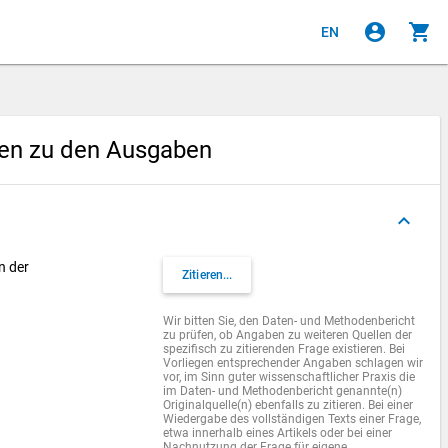
account_circle
shopping_cart
EN
gen zu den Ausgaben
keyboard_arrow_up
n der
Zitieren...
Wir bitten Sie, den Daten- und Methodenbericht
zu prüfen, ob Angaben zu weiteren Quellen der
spezifisch zu zitierenden Frage existieren. Bei
Vorliegen entsprechender Angaben schlagen wir
vor, im Sinn guter wissenschaftlicher Praxis die
im Daten- und Methodenbericht genannte(n)
Originalquelle(n) ebenfalls zu zitieren. Bei einer
Wiedergabe des vollständigen Texts einer Frage,
etwa innerhalb eines Artikels oder bei einer
Nachnutzung der Frage für eigene