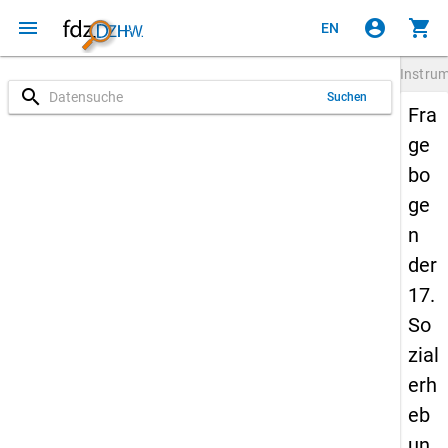
menu
account_circle
shopping_cart
EN
Instru
search
Suchen
Fra
ge
bo
ge
n
der
17.
So
zial
erh
eb
un