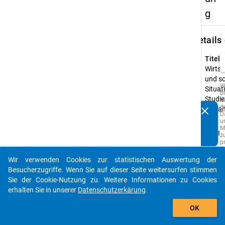
g
keybo
Details
Titel:
Wirtsc
und so
W
Situat
b
Studi
Si
d
clear
im Ja
Kennen Sie Publikationen, die auf Basis unserer
D
u
Typ:
Datenpakete entstanden sind? Dann teilen Sie uns diese
M
PAPI
bitte mit...
z
p
o
A
Wir verwenden Cookies zur statistischen Auswertung der
z
auto_stories
Besucherzugriffe. Wenn Sie auf dieser Seite weitersurfen stimmen
w
Q
Sie der Cookie-Nutzung zu. Weitere Informationen zu Cookies
d
erhalten Sie in unserer
Datenschutzerkärung
.
s
add_shopping_cart
z
z
OK
F
e