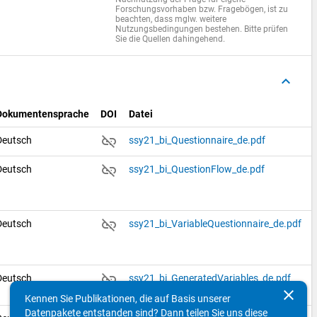
Forschungsvorhaben bzw. Fragebögen, ist zu
beachten, dass mglw. weitere
Nutzungsbedingungen bestehen. Bitte prüfen
Sie die Quellen dahingehend.
keyboard_arrow_up
Dokumentensprache
DOI
Datei
link_off
Deutsch
ssy21_bi_Questionnaire_de.pdf
link_off
Deutsch
ssy21_bi_QuestionFlow_de.pdf
link_off
Deutsch
ssy21_bi_VariableQuestionnaire_de.pdf
link_off
Deutsch
ssy21_bi_GeneratedVariables_de.pdf
clear
Kennen Sie Publikationen, die auf Basis unserer
Datenpakete entstanden sind? Dann teilen Sie uns diese