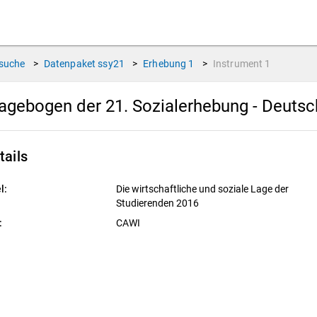
suche
>
Datenpaket
ssy21
>
Erhebung
1
>
Instrument
1
agebogen der 21. Sozialerhebung - Deutsc
tails
l:
Die wirtschaftliche und soziale Lage der
Studierenden 2016
:
CAWI