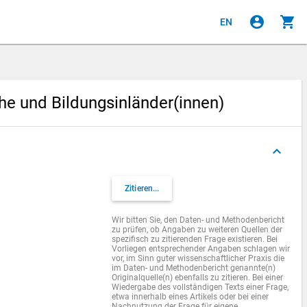
account_circle
shopping_cart
EN
he und Bildungsinländer(innen)
keyboard_arrow_up
Zitieren...
Wir bitten Sie, den Daten- und Methodenbericht
zu prüfen, ob Angaben zu weiteren Quellen der
spezifisch zu zitierenden Frage existieren. Bei
Vorliegen entsprechender Angaben schlagen wir
vor, im Sinn guter wissenschaftlicher Praxis die
im Daten- und Methodenbericht genannte(n)
Originalquelle(n) ebenfalls zu zitieren. Bei einer
Wiedergabe des vollständigen Texts einer Frage,
etwa innerhalb eines Artikels oder bei einer
Nachnutzung der Frage für eigene