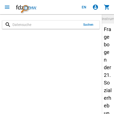
menu
account_circle
shopping_cart
EN
Instru
search
Suchen
Fra
ge
bo
ge
n
der
21.
So
zial
erh
eb
un