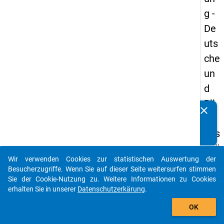
g -
De
uts
che
un
d
Bil
clear
Kennen Sie Publikationen, die auf Basis unserer
du
Datenpakete entstanden sind? Dann teilen Sie uns diese
ngs
bitte mit...
inlä
Wir verwenden Cookies zur statistischen Auswertung der
nd
auto_stories
Besucherzugriffe. Wenn Sie auf dieser Seite weitersurfen stimmen
er(i
Sie der Cookie-Nutzung zu. Weitere Informationen zu Cookies
erhalten Sie in unserer
Datenschutzerkärung
.
nn
add_shopping_cart
en)
OK