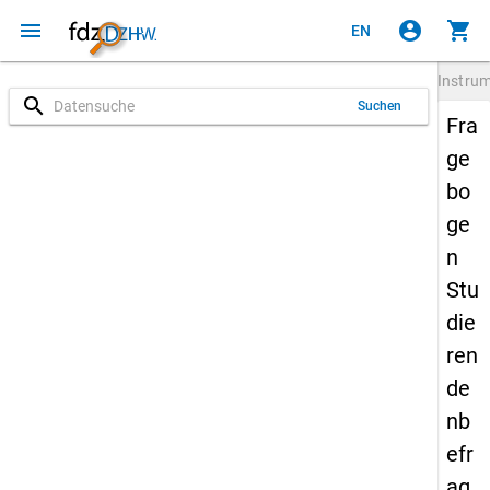
menu
account_circle
shopping_cart
EN
Instru
search
Suchen
Fra
ge
bo
ge
n
Stu
die
ren
de
nb
efr
ag