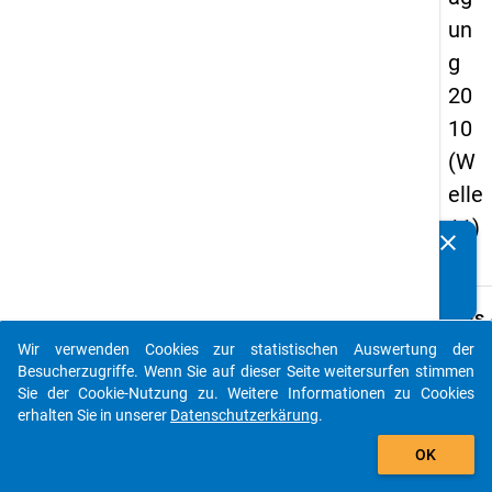
un
g
20
10
(W
elle
11)
clear
Kennen Sie Publikationen, die auf Basis unserer
Datenpakete entstanden sind? Dann teilen Sie uns diese
bitte mit...
keybo
Details
Wir verwenden Cookies zur statistischen Auswertung der
Titel:
auto_stories
Besucherzugriffe. Wenn Sie auf dieser Seite weitersurfen stimmen
Forsc
Sie der Cookie-Nutzung zu. Weitere Informationen zu Cookies
Studie
erhalten Sie in unserer
Datenschutzerkärung
.
W
Typ:
add_shopping_cart
b
Si
OK
PAPI
d
D
Urspr