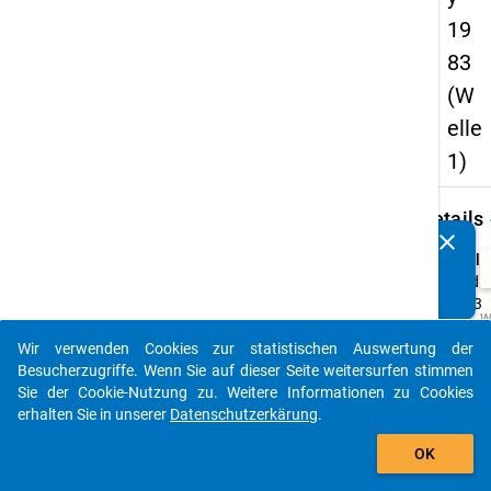
19
83
(W
elle
1)
keybo
Details
clear
Kennen Sie Publikationen, die auf Basis unserer
Titel:
Datenpakete entstanden sind? Dann teilen Sie uns diese
Studi
bitte mit...
1983
W
Typ:
b
Wir verwenden Cookies zur statistischen Auswertung der
Si
PAPI
auto_stories
d
Besucherzugriffe. Wenn Sie auf dieser Seite weitersurfen stimmen
D
Urspr
Sie der Cookie-Nutzung zu. Weitere Informationen zu Cookies
u
Sprac
M
erhalten Sie in unserer
Datenschutzerkärung
.
z
Deuts
add_shopping_cart
p
OK
o
A
z