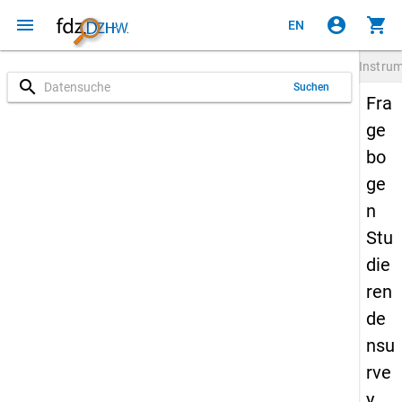
menu
account_circle
shopping_cart
EN
Instru
search
Suchen
Fra
ge
bo
ge
n
Stu
die
ren
de
nsu
rve
y