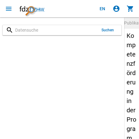
menu
account_circle
shopping_cart
EN
Publika
search
Suchen
Ko
mp
ete
nzf
örd
eru
ng
in
der
Pro
gra
m