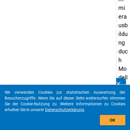
mi
era
usb
ildu
ng
duc
h
Mo
dell
clear
ier
Kennen Sie Publikationen, die auf Basis unserer
Datenpakete entstanden sind? Dann teilen Sie uns diese
Wir verwenden Cookies zur statistischen Auswertung der
un
bitte mit...
Besucherzugriffe. Wenn Sie auf dieser Seite weitersurfen stimmen
g
Sie der Cookie-Nutzung zu. Weitere Informationen zu Cookies
erhalten Sie in unserer
Datenschutzerkärung
.
von
auto_stories
Ko
OK
mp