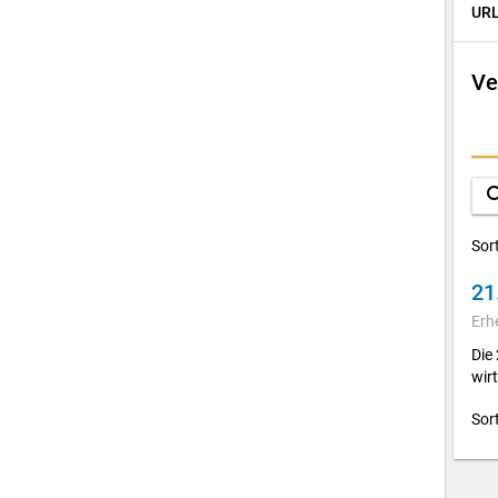
URL
Ve
D
A
sea
Sor
21
Erh
Die
wir
Sor