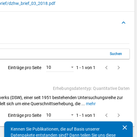
rief/dzhw_brief_03_2018.pdf
keyboard_arrow_up
Suchen
keyboard_arrow_left
keyboard_arrow_right
10
Einträge pro Seite
1 - 1 von 1
Erhebungsdatentyp: Quantitative Daten
nwerks (DSW), einer seit 1951 bestehenden Untersuchungsreihe zur
delt sich um eine Querschnittserhebung, die
...
mehr
keyboard_arrow_left
keyboard_arrow_right
10
Einträge pro Seite
1 - 1 von 1
clear
Kennen Sie Publikationen, die auf Basis unserer
Datenpakete entstanden sind? Dann teilen Sie uns diese