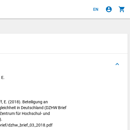
account_circle
shopping_cart
EN
keyboard_arrow_up
 E.
f, E. (2018). Beteiligung an
eichheit in Deutschland (DZHW Brief
Zentrum für Hochschul- und
).
rief/dzhw_brief_03_2018.pdf