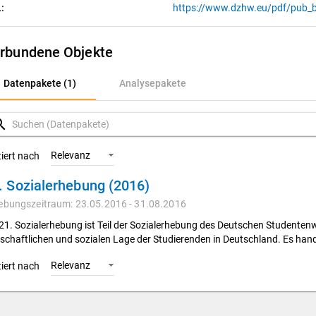
:
https://www.dzhw.eu/pdf/pub_b
rbundene Objekte
atenpakete (1)
Datenpakete (1)
Analysepakete
nalysepakete
rch
Relevanz
tiert nach
. Sozialerhebung (2016)
ebungszeitraum: 23.05.2016 - 31.08.2016
 21. Sozialerhebung ist Teil der Sozialerhebung des Deutschen Studente
tschaftlichen und sozialen Lage der Studierenden in Deutschland. Es han
Relevanz
tiert nach