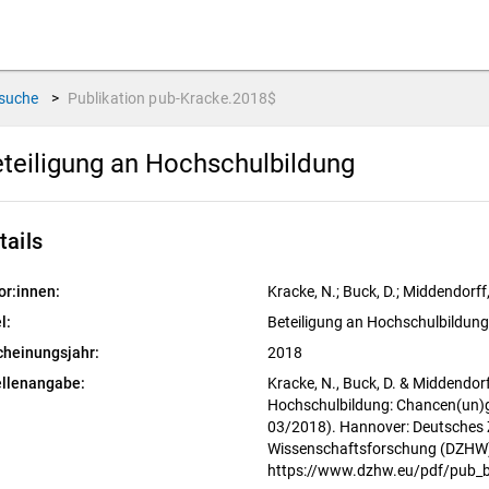
suche
>
Publikation
pub-Kracke.2018$
teiligung an Hochschulbildung
tails
or:innen:
Kracke, N.; Buck, D.; Middendorff,
l:
Beteiligung an Hochschulbildung
cheinungsjahr:
2018
llenangabe:
Kracke, N., Buck, D. & Middendorf
Hochschulbildung: Chancen(un)gl
03/2018). Hannover: Deutsches 
Wissenschaftsforschung (DZHW
https://www.dzhw.eu/pdf/pub_b