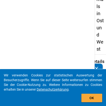
ls
in
Ost
un
d
We
st
keybo
Details
clear
Kennen Sie Publikationen, die auf Basis unserer
Autor:
Datenpakete entstanden sind? Dann teilen Sie uns diese
Midden
Wir verwenden Cookies zur statistischen Auswertung der
bitte mit...
E.
Besucherzugriffe. Wenn Sie auf dieser Seite weitersurfen stimmen
Sie der Cookie-Nutzung zu. Weitere Informationen zu Cookies
Titel:
erhalten Sie in unserer
Datenschutzerkärung
.
Studie
auto_stories
mit Ki
OK
heute
und