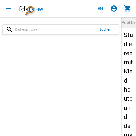
menu
account_circle
shopping_cart
EN
Publika
search
Suchen
Stu
die
ren
mit
Kin
d
he
ute
un
d
da
ma