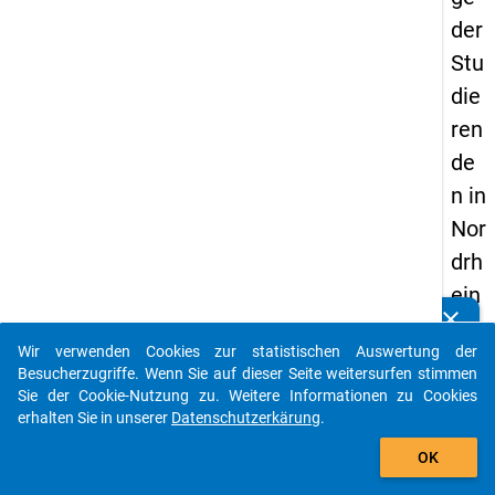
der
Stu
die
ren
de
n in
Nor
drh
ein
clear
-
Kennen Sie Publikationen, die auf Basis unserer
Datenpakete entstanden sind? Dann teilen Sie uns diese
Wir verwenden Cookies zur statistischen Auswertung der
We
bitte mit...
Besucherzugriffe. Wenn Sie auf dieser Seite weitersurfen stimmen
stf
Sie der Cookie-Nutzung zu. Weitere Informationen zu Cookies
erhalten Sie in unserer
Datenschutzerkärung
.
ale
auto_stories
n
OK
20