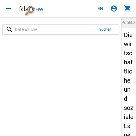
menu
account_circle
shopping_cart
EN
Publika
search
Suchen
Die
wir
tsc
haf
tlic
he
un
d
soz
iale
La
ge