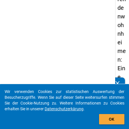
de
nw
oh
nh
ei
me
n:
Ein
e
clear
gut
Kennen Sie Publikationen, die auf Basis unserer
Datenpakete entstanden sind? Dann teilen Sie uns diese
Wir verwenden Cookies zur statistischen Auswertung der
e
bitte mit...
Besucherzugriffe. Wenn Sie auf dieser Seite weitersurfen stimmen
Alt
Sie der Cookie-Nutzung zu. Weitere Informationen zu Cookies
erhalten Sie in unserer
Datenschutzerkärung
.
ern
auto_stories
ati
OK
ve