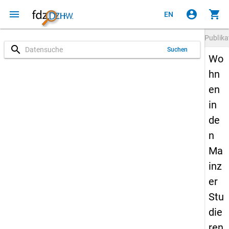
menu
account_circle
shopping_cart
EN
Publika
search
Suchen
Wo
hn
en
in
de
n
Ma
inz
er
Stu
die
ren