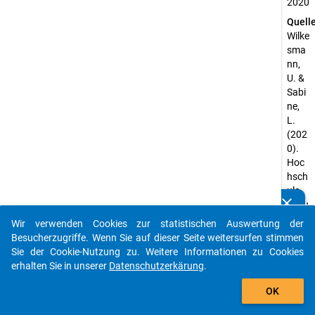
2020
Quell
Wilke
sma
nn,
U. &
Sabi
ne,
L.
(202
0).
Hoc
hsch
ule.
clear
Bildu
Kennen Sie Publikationen, die auf Basis unserer
ngsb
Datenpakete entstanden sind? Dann teilen Sie uns diese
Wir verwenden Cookies zur statistischen Auswertung der
erich
bitte mit...
Besucherzugriffe. Wenn Sie auf dieser Seite weitersurfen stimmen
t
Sie der Cookie-Nutzung zu. Weitere Informationen zu Cookies
Ruhr
erhalten Sie in unserer
Datenschutzerkärung
.
2020
auto_stories
,
OK
164-