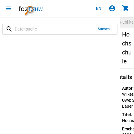
menu
account_circle
shopping_cart
EN
Publika
search
Suchen
Ho
chs
chu
le
keybo
Details
Autor:
Wilke
Uwe; S
Lauer
Titel:
Hochs
Ersch