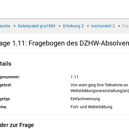
suche
>
Datenpaket
gra1989
>
Erhebung
2
>
Instrument
2
>
Fr
age 1.11:
Fragebogen des DZHW-Absolvent
tails
genummer:
1.11
getext:
Von wem ging Ihre Teilnahme an d
Weiterbildungsveranstaltung(en
getyp:
Einfachnennung
ema:
Fort- und Weiterbildung
lder zur Frage