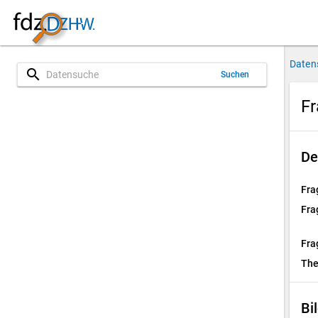
Daten
search
Suchen
Fr
De
Fra
Fra
Fra
Th
Bi