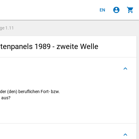
account_circle
shopping_cart
EN
age
1.11
enpanels 1989 - zweite Welle
keyboard_arrow_up
er (den) beruflichen Fort- bzw.
) aus?
keyboard_arrow_up