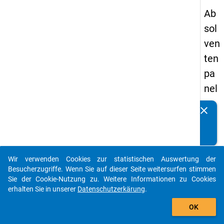
Ab
sol
ven
ten
pa
nel
s
clear
Kennen Sie Publikationen, die auf Basis unserer
20
Datenpakete entstanden sind? Dann teilen Sie uns diese
05
bitte mit...
-
Wir verwenden Cookies zur statistischen Auswertung der
ers
auto_stories
Besucherzugriffe. Wenn Sie auf dieser Seite weitersurfen stimmen
te
Sie der Cookie-Nutzung zu. Weitere Informationen zu Cookies
erhalten Sie in unserer
Datenschutzerkärung
.
We
add_shopping_cart
lle
OK