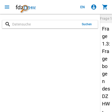
menu
account_circle
shopping_cart
EN
Frage
1
search
Suchen
Fra
ge
1.3:
Fra
ge
bo
ge
n
des
DZ
HW
-