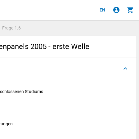
account_circle
shopping_cart
EN
Frage
1.6
npanels 2005 - erste Welle
keyboard_arrow_up
eschlossenen Studiums
hrungen