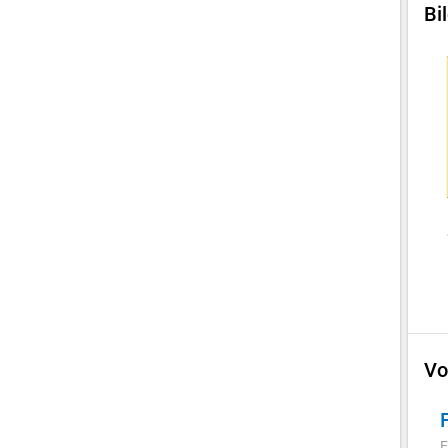
Bi
Vo
F