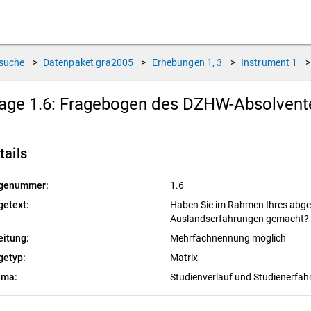
suche
>
Datenpaket
gra2005
>
Erhebungen
1, 3
>
Instrument
1
>
age 1.6:
Fragebogen des DZHW-Absolvente
tails
genummer:
1.6
getext:
Haben Sie im Rahmen Ihres abg
Auslandserfahrungen gemacht?
eitung:
Mehrfachnennung möglich
getyp:
Matrix
ema:
Studienverlauf und Studienerfa