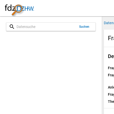
Daten
search
Suchen
Fr
De
Fra
Fra
Anl
Fra
Th