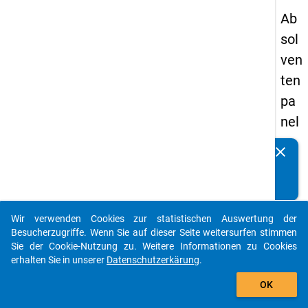
Ab
sol
ven
ten
pa
nel
s
clear
Kennen Sie Publikationen, die auf Basis unserer
20
Datenpakete entstanden sind? Dann teilen Sie uns diese
05
bitte mit...
-
Wir verwenden Cookies zur statistischen Auswertung der
ers
auto_stories
Besucherzugriffe. Wenn Sie auf dieser Seite weitersurfen stimmen
te
Sie der Cookie-Nutzung zu. Weitere Informationen zu Cookies
erhalten Sie in unserer
Datenschutzerkärung
.
We
add_shopping_cart
lle
OK