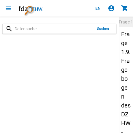
menu
account_circle
shopping_cart
EN
Frage
1
search
Suchen
Fra
ge
1.9:
Fra
ge
bo
ge
n
des
DZ
HW
-