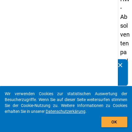
-
Ab
sol
ven
ten
pa
nel
clear
Kennen Sie Publikationen, die auf Basis unserer
s
Datenpakete entstanden sind? Dann teilen Sie uns diese
20
bitte mit...
05
Wir verwenden Cookies zur statistischen Auswertung der
-
auto_stories
Besucherzugriffe. Wenn Sie auf dieser Seite weitersurfen stimmen
ers
Sie der Cookie-Nutzung zu. Weitere Informationen zu Cookies
erhalten Sie in unserer
Datenschutzerkärung
.
te
add_shopping_cart
We
OK
lle