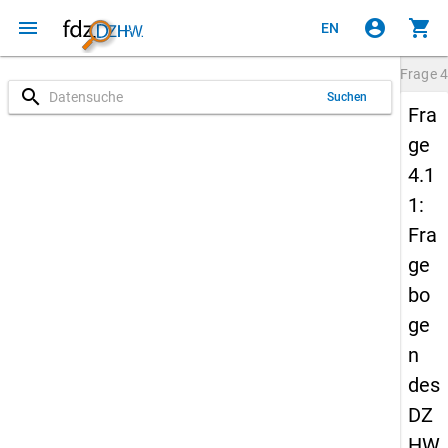
menu
account_circle
shopping_cart
EN
Frage
4
search
Suchen
Fra
ge
4.1
1:
Fra
ge
bo
ge
n
des
DZ
HW