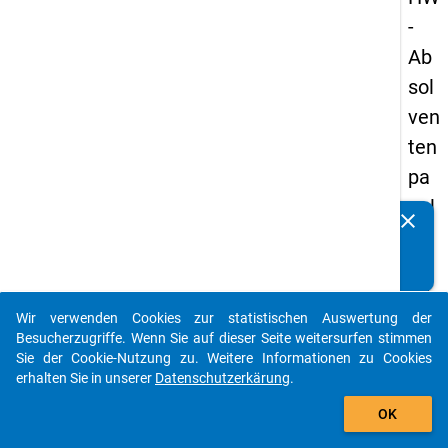
-
Ab
sol
ven
ten
pa
nel
clear
Kennen Sie Publikationen, die auf Basis unserer
s
Datenpakete entstanden sind? Dann teilen Sie uns diese
20
bitte mit...
05
Wir verwenden Cookies zur statistischen Auswertung der
-
auto_stories
Besucherzugriffe. Wenn Sie auf dieser Seite weitersurfen stimmen
ers
Sie der Cookie-Nutzung zu. Weitere Informationen zu Cookies
erhalten Sie in unserer
Datenschutzerkärung
.
te
add_shopping_cart
We
OK
lle