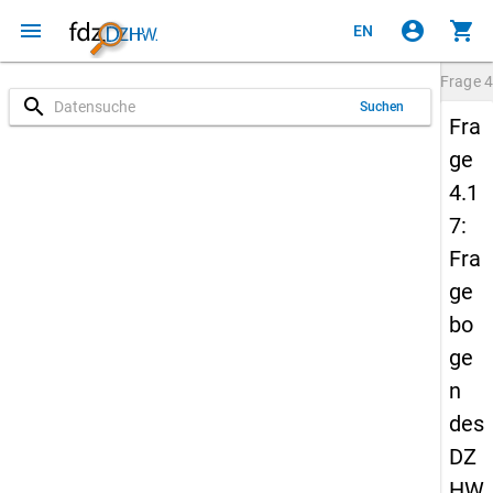
menu
account_circle
shopping_cart
EN
Frage
4
search
Suchen
Fra
ge
4.1
7:
Fra
ge
bo
ge
n
des
DZ
HW