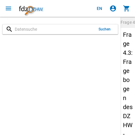
menu
account_circle
shopping_cart
EN
Frage
4
search
Suchen
Fra
ge
4.3:
Fra
ge
bo
ge
n
des
DZ
HW
-