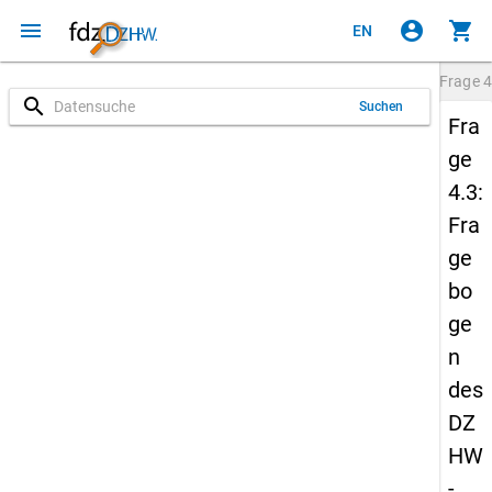
menu
account_circle
shopping_cart
EN
Frage
4
search
Suchen
Fra
ge
4.3:
Fra
ge
bo
ge
n
des
DZ
HW
-