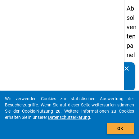
Ab
sol
ven
ten
pa
nel
s
clear
Kennen Sie Publikationen, die auf Basis unserer
20
Datenpakete entstanden sind? Dann teilen Sie uns diese
05
bitte mit...
-
Wir verwenden Cookies zur statistischen Auswertung der
ers
auto_stories
Besucherzugriffe. Wenn Sie auf dieser Seite weitersurfen stimmen
te
Sie der Cookie-Nutzung zu. Weitere Informationen zu Cookies
erhalten Sie in unserer
Datenschutzerkärung
.
We
add_shopping_cart
lle
OK