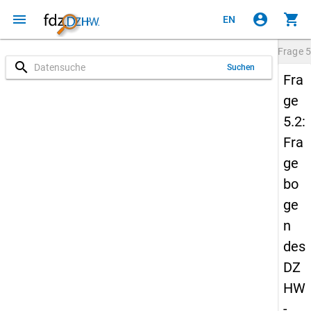
menu
account_circle
shopping_cart
EN
Frage
5
search
Suchen
Fra
ge
5.2:
Fra
ge
bo
ge
n
des
DZ
HW
-