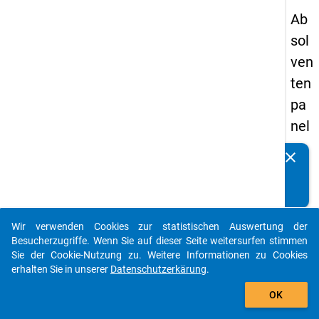
Ab
sol
ven
ten
pa
nel
s
clear
Kennen Sie Publikationen, die auf Basis unserer
20
Datenpakete entstanden sind? Dann teilen Sie uns diese
05
bitte mit...
-
Wir verwenden Cookies zur statistischen Auswertung der
ers
auto_stories
Besucherzugriffe. Wenn Sie auf dieser Seite weitersurfen stimmen
te
Sie der Cookie-Nutzung zu. Weitere Informationen zu Cookies
erhalten Sie in unserer
Datenschutzerkärung
.
We
add_shopping_cart
lle
OK