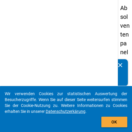
Ab
sol
ven
ten
pa
nel
s
clear
Kennen Sie Publikationen, die auf Basis unserer
20
Datenpakete entstanden sind? Dann teilen Sie uns diese
05
bitte mit...
-
Wir verwenden Cookies zur statistischen Auswertung der
ers
auto_stories
Besucherzugriffe. Wenn Sie auf dieser Seite weitersurfen stimmen
te
Sie der Cookie-Nutzung zu. Weitere Informationen zu Cookies
erhalten Sie in unserer
Datenschutzerkärung
.
We
add_shopping_cart
lle
OK