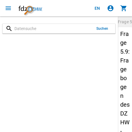
menu
account_circle
shopping_cart
EN
Frage
5
search
Suchen
Fra
ge
5.9:
Fra
ge
bo
ge
n
des
DZ
HW
-