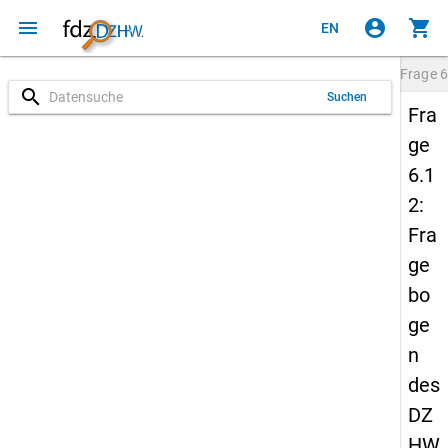
menu
account_circle
shopping_cart
EN
Frage
6
search
Suchen
Fra
ge
6.1
2:
Fra
ge
bo
ge
n
des
DZ
HW