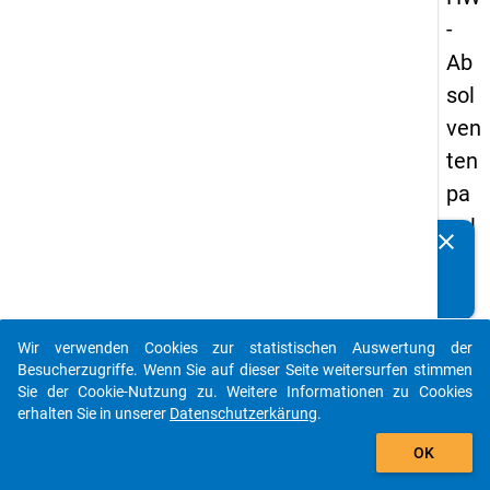
-
Ab
sol
ven
ten
pa
nel
clear
Kennen Sie Publikationen, die auf Basis unserer
s
Datenpakete entstanden sind? Dann teilen Sie uns diese
20
bitte mit...
05
Wir verwenden Cookies zur statistischen Auswertung der
-
auto_stories
Besucherzugriffe. Wenn Sie auf dieser Seite weitersurfen stimmen
ers
Sie der Cookie-Nutzung zu. Weitere Informationen zu Cookies
erhalten Sie in unserer
Datenschutzerkärung
.
te
add_shopping_cart
We
OK
lle