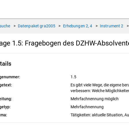
suche
>
Datenpaket
gra2005
>
Erhebungen
2, 4
>
Instrument
2
>
age 1.5:
Fragebogen des DZHW-Absolvente
tails
genummer:
1.5
getext:
Es gibt viele Wege, die eigene be
verbessern: Welche Möglichkeite
eitung:
Mehrfachnennung möglich
getyp:
Mehrfachnennung
ema:
Tätigkeiten: aktuelle Situation, 