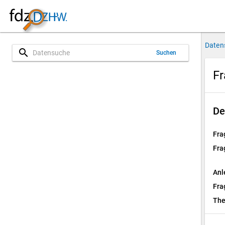
Daten
search
Suchen
Fr
De
Fra
Fra
Anl
Fra
Th