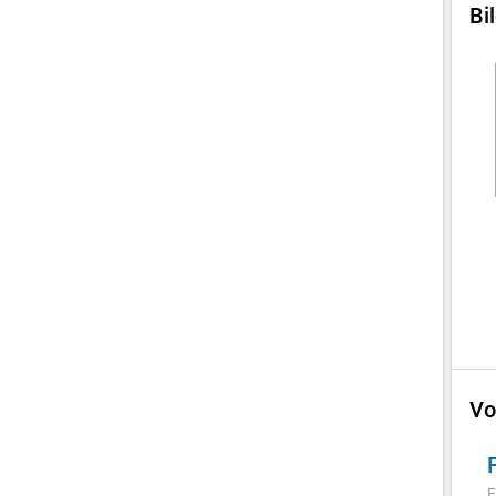
Bi
Vo
F