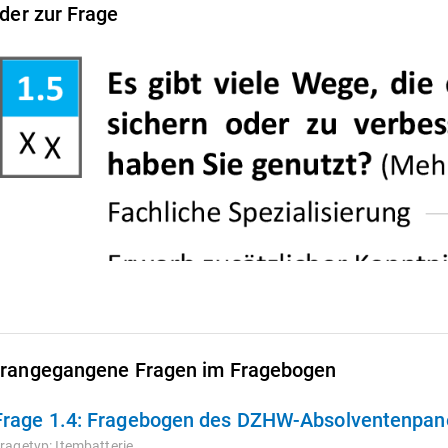
lder zur Frage
rangegangene Fragen im Fragebogen
Frage 1.4:
Fragebogen des DZHW-Absolventenpane
ragetyp:
Itembatterie