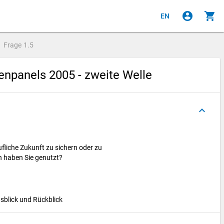
account_circle
shopping_cart
EN
Frage
1.5
npanels 2005 - zweite Welle
keyboard_arrow_up
rufliche Zukunft zu sichern oder zu
n haben Sie genutzt?
Ausblick und Rückblick