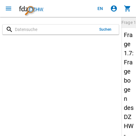
menu
account_circle
shopping_cart
EN
Frage
1
search
Suchen
Fra
ge
1.7:
Fra
ge
bo
ge
n
des
DZ
HW
-