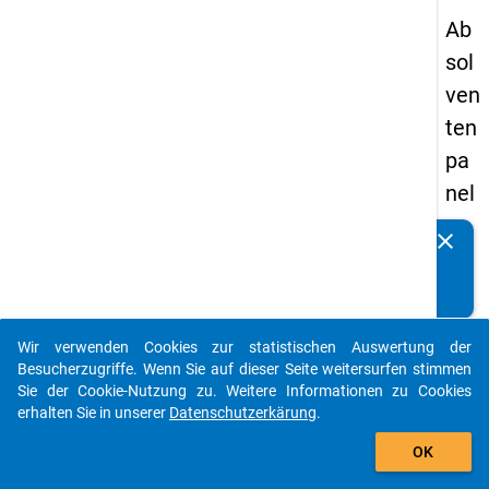
Ab
sol
ven
ten
pa
nel
s
clear
Kennen Sie Publikationen, die auf Basis unserer
20
Datenpakete entstanden sind? Dann teilen Sie uns diese
05
bitte mit...
-
Wir verwenden Cookies zur statistischen Auswertung der
zw
auto_stories
Besucherzugriffe. Wenn Sie auf dieser Seite weitersurfen stimmen
eit
Sie der Cookie-Nutzung zu. Weitere Informationen zu Cookies
erhalten Sie in unserer
Datenschutzerkärung
.
e
add_shopping_cart
We
OK
lle