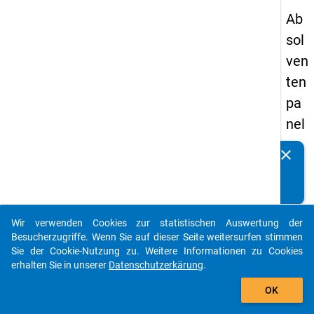
Ab
sol
ven
ten
pa
nel
s
clear
Kennen Sie Publikationen, die auf Basis unserer
20
Datenpakete entstanden sind? Dann teilen Sie uns diese
05
bitte mit...
-
Wir verwenden Cookies zur statistischen Auswertung der
zw
auto_stories
Besucherzugriffe. Wenn Sie auf dieser Seite weitersurfen stimmen
eit
Sie der Cookie-Nutzung zu. Weitere Informationen zu Cookies
erhalten Sie in unserer
Datenschutzerkärung
.
e
add_shopping_cart
We
OK
lle