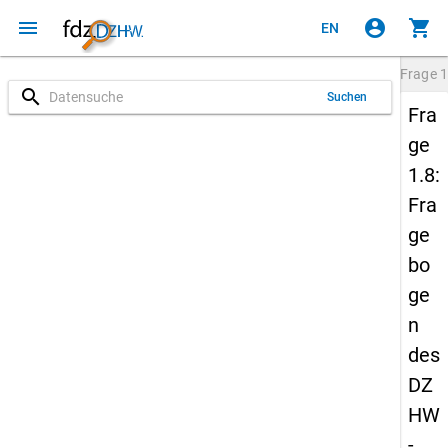
menu
account_circle
shopping_cart
EN
Frage
1
search
Suchen
Fra
ge
1.8:
Fra
ge
bo
ge
n
des
DZ
HW
-