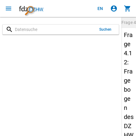
menu
account_circle
shopping_cart
EN
Frage
4
search
Suchen
Fra
ge
4.1
2:
Fra
ge
bo
ge
n
des
DZ
HW