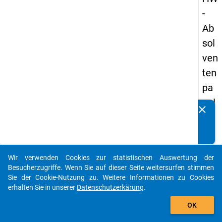
-
Ab
sol
ven
ten
pa
nel
clear
Kennen Sie Publikationen, die auf Basis unserer
s
Datenpakete entstanden sind? Dann teilen Sie uns diese
20
bitte mit...
05
Wir verwenden Cookies zur statistischen Auswertung der
-
auto_stories
Besucherzugriffe. Wenn Sie auf dieser Seite weitersurfen stimmen
zw
Sie der Cookie-Nutzung zu. Weitere Informationen zu Cookies
erhalten Sie in unserer
Datenschutzerkärung
.
eit
add_shopping_cart
e
OK
We