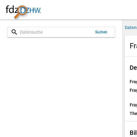
Daten
search
Suchen
Fr
De
Fra
Fra
Fra
Th
Bi