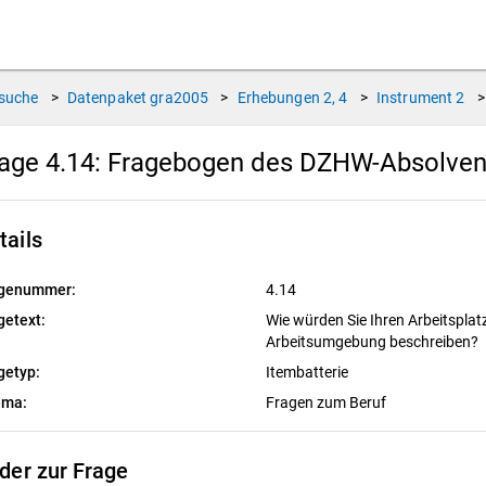
suche
>
Datenpaket
gra2005
>
Erhebungen
2, 4
>
Instrument
2
>
age 4.14:
Fragebogen des DZHW-Absolvent
tails
genummer:
4.14
getext:
Wie würden Sie Ihren Arbeitsplat
Arbeitsumgebung beschreiben?
getyp:
Itembatterie
ema:
Fragen zum Beruf
lder zur Frage