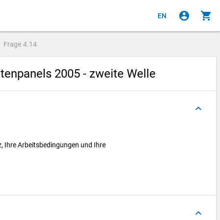
account_circle
shopping_cart
EN
Frage
4.14
enpanels 2005 - zweite Welle
keyboard_arrow_up
z, Ihre Arbeitsbedingungen und Ihre
keyboard_arrow_up