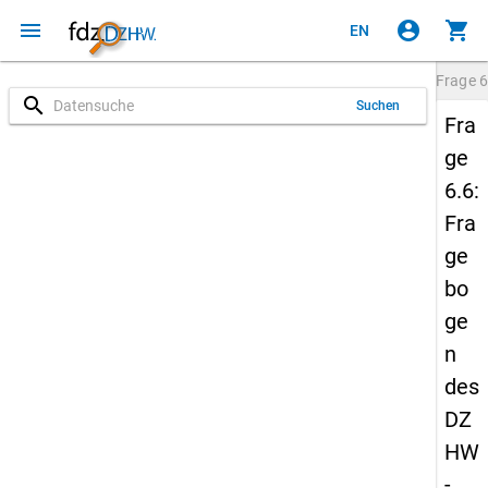
menu
account_circle
shopping_cart
EN
Frage
6
search
Suchen
Fra
ge
6.6:
Fra
ge
bo
ge
n
des
DZ
HW
-