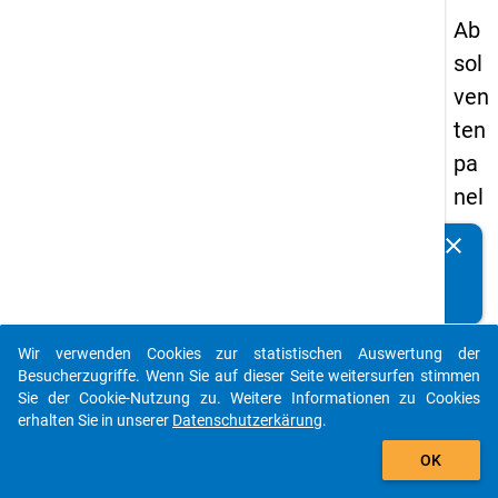
Ab
sol
ven
ten
pa
nel
s
clear
Kennen Sie Publikationen, die auf Basis unserer
20
Datenpakete entstanden sind? Dann teilen Sie uns diese
05
bitte mit...
-
Wir verwenden Cookies zur statistischen Auswertung der
zw
auto_stories
Besucherzugriffe. Wenn Sie auf dieser Seite weitersurfen stimmen
eit
Sie der Cookie-Nutzung zu. Weitere Informationen zu Cookies
erhalten Sie in unserer
Datenschutzerkärung
.
e
add_shopping_cart
We
OK
lle