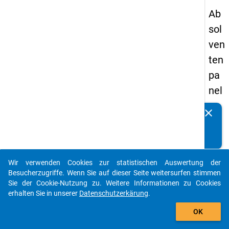
Ab
sol
ven
ten
pa
nel
s
clear
Kennen Sie Publikationen, die auf Basis unserer
20
Datenpakete entstanden sind? Dann teilen Sie uns diese
05
bitte mit...
-
Wir verwenden Cookies zur statistischen Auswertung der
zw
auto_stories
Besucherzugriffe. Wenn Sie auf dieser Seite weitersurfen stimmen
eit
Sie der Cookie-Nutzung zu. Weitere Informationen zu Cookies
erhalten Sie in unserer
Datenschutzerkärung
.
e
add_shopping_cart
We
OK
lle