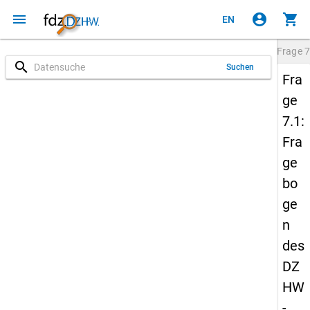
menu
account_circle
shopping_cart
EN
Frage
7
search
Suchen
Fra
ge
7.1:
Fra
ge
bo
ge
n
des
DZ
HW
-