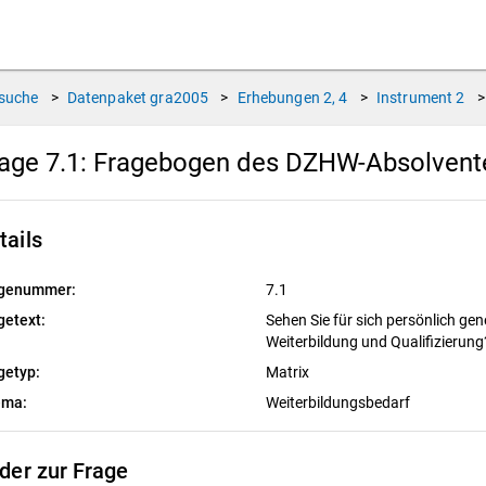
suche
>
Datenpaket
gra2005
>
Erhebungen
2, 4
>
Instrument
2
>
age 7.1:
Fragebogen des DZHW-Absolvente
tails
genummer:
7.1
getext:
Sehen Sie für sich persönlich gen
Weiterbildung und Qualifizierun
getyp:
Matrix
ema:
Weiterbildungsbedarf
lder zur Frage