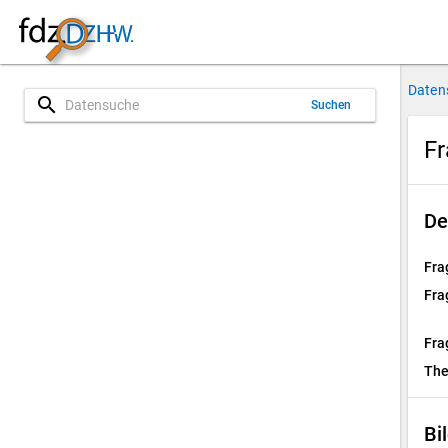
Daten
search
Suchen
Fr
De
Fra
Fra
Fra
Th
Bi