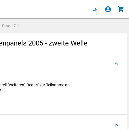
account_circle
shopping_cart
EN
Frage
7.1
npanels 2005 - zweite Welle
keyboard_arrow_up
erell (weiteren) Bedarf zur Teilnahme an
g?
keyboard_arrow_up