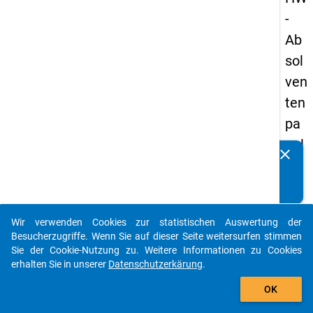
-
Ab
sol
ven
ten
pa
nel
clear
Kennen Sie Publikationen, die auf Basis unserer
s
Datenpakete entstanden sind? Dann teilen Sie uns diese
20
bitte mit...
05
Wir verwenden Cookies zur statistischen Auswertung der
-
auto_stories
Besucherzugriffe. Wenn Sie auf dieser Seite weitersurfen stimmen
zw
Sie der Cookie-Nutzung zu. Weitere Informationen zu Cookies
erhalten Sie in unserer
Datenschutzerkärung
.
eit
add_shopping_cart
e
OK
We