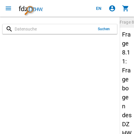
menu
account_circle
shopping_cart
EN
Frage
8
search
Suchen
Fra
ge
8.1
1:
Fra
ge
bo
ge
n
des
DZ
HW