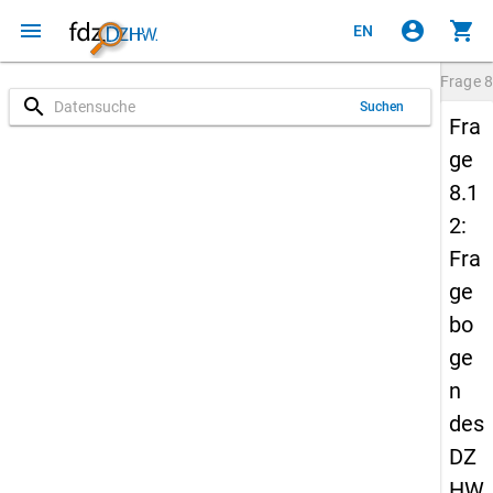
menu
account_circle
shopping_cart
EN
Frage
8
search
Suchen
Fra
ge
8.1
2:
Fra
ge
bo
ge
n
des
DZ
HW