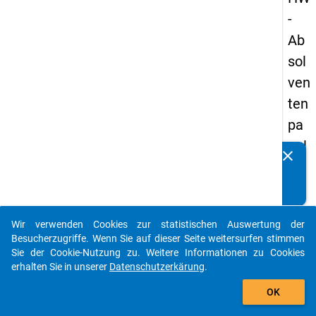
-
Ab
sol
ven
ten
pa
nel
clear
Kennen Sie Publikationen, die auf Basis unserer
s
Datenpakete entstanden sind? Dann teilen Sie uns diese
20
bitte mit...
05
Wir verwenden Cookies zur statistischen Auswertung der
-
auto_stories
Besucherzugriffe. Wenn Sie auf dieser Seite weitersurfen stimmen
zw
Sie der Cookie-Nutzung zu. Weitere Informationen zu Cookies
erhalten Sie in unserer
Datenschutzerkärung
.
eit
add_shopping_cart
e
OK
We